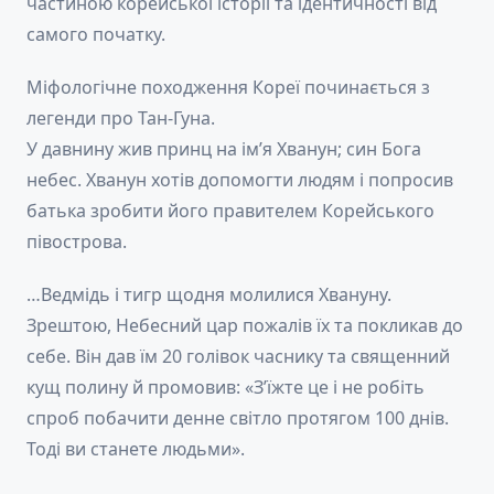
частиною корейської історії та ідентичності від
самого початку.
Міфологічне походження Кореї починається з
легенди про Тан-Гуна.
У давнину жив принц на ім’я Хванун; син Бога
небес. Хванун хотів допомогти людям і попросив
батька зробити його правителем Корейського
півострова.
…Ведмідь і тигр щодня молилися Хвануну.
Зрештою, Небесний цар пожалів їх та покликав до
себе. Він дав їм 20 голівок часнику та священний
кущ полину й промовив: «З’їжте це і не робіть
спроб побачити денне світло протягом 100 днів.
Тоді ви станете людьми».