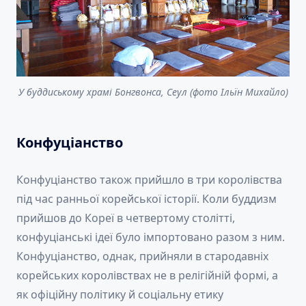
У буддиському храмі Бонгвонса, Сеул (фото Ільїн Михайло)
Конфуціанство
Конфуціанство також прийшло в три королівства
під час ранньої корейської історії. Коли буддизм
прийшов до Кореї в четвертому столітті,
конфуціанські ідеї було імпортовано разом з ним.
Конфуціанство, однак, прийняли в стародавніх
корейських королівствах не в релігійній формі, а
як офіційну політику й соціальну етику