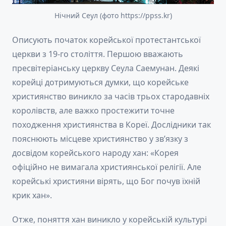
Нічний Сеул (фото https://ppss.kr)
Описують початок корейської протестантської
церкви з 19-го століття. Першою вважають
пресвітеріанську церкву Сеула Саемунан. Деякі
корейці дотримуються думки, що корейське
християнство виникло за часів трьох стародавніх
королівств, але важко простежити точне
походження християнства в Кореї. Дослідники так
пояснюють місцеве християнство у зв’язку з
досвідом корейського народу хан: «Корея
офіційно не вимагала християнської релігії. Але
корейські християни вірять, що Бог почув їхній
крик хан».
Отже, поняття хан виникло у корейській культурі