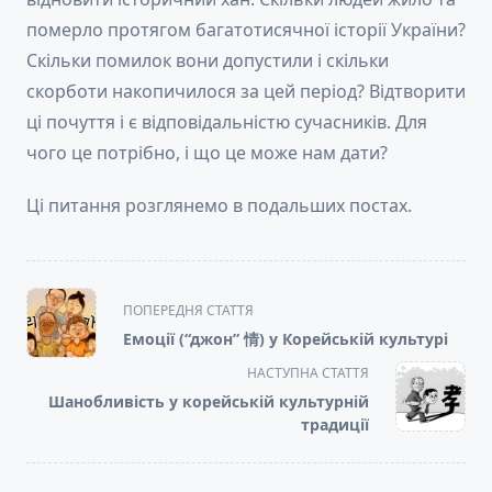
померло протягом багатотисячної історії України?
Скільки помилок вони допустили і скільки
скорботи накопичилося за цей період? Відтворити
ці почуття і є відповідальністю сучасників. Для
чого це потрібно, і що це може нам дати?
Ці питання розглянемо в подальших постах.
<span
ПОПЕРЕДНЯ СТАТТЯ
class="nav-
Емоції (“джон” 情) у Корейській культурі
subtitle
НАСТУПНА СТАТТЯ
screen-
Шанобливість у корейській культурній
reader-
традиції
text">Page</span>