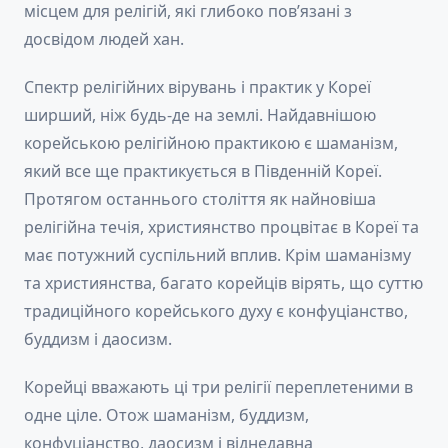
місцем для релігій, які глибоко пов’язані з
досвідом людей хан.
Спектр релігійних вірувань і практик у Кореї
ширший, ніж будь-де на землі. Найдавнішою
корейською релігійною практикою є шаманізм,
який все ще практикується в Південній Кореї.
Протягом останнього століття як найновіша
релігійна течія, християнство процвітає в Кореї та
має потужний суспільний вплив. Крім шаманізму
та християнства, багато корейців вірять, що суттю
традиційного корейського духу є конфуціанство,
буддизм і даосизм.
Корейці вважають ці три релігії переплетеними в
одне ціле. Отож шаманізм, буддизм,
конфуціанство, даосизм і віднедавна