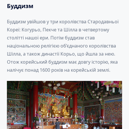
Буддизм
Буддизм увійшов у три королівства Стародавньої
Кореї: Когурьо, Пекче та Шілла в четвертому
столітті нашої ери. Потім буддизм став
національною релігією об’єднаного королівства
Шілла, а також династії Корьо, що йшла за нею.
Отож корейський буддизм має довгу історію, яка
налічує понад 1600 років на корейській землі.