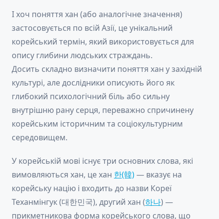
І хоч поняття хан (або аналогічне значення)
застосовується по всій Азії, це унікальний
корейський термін, який використовується для
опису глибини людських страждань.
Досить складно визначити поняття хан у західній
культурі, але дослідники описують його як
глибокий психологічний біль або сильну
внутрішню рану серця, переважно спричинену
корейським історичним та соціокультурним
середовищем.
У корейській мові існує три основних слова, які
вимовляються хан, це хан
한(韓)
— вказує на
корейську націю і входить до назви Кореї
Теханмінгук (대한민국), другий хан (
하나
) —
прикметникова форма корейського слова, що