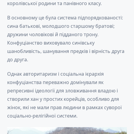
королівської родини та панівного класу.
В основному це була система підпорядкованості:
сина батькові, молодшого старшому братові;
дружини чоловікові й підданого трону.
Конфуціанство виховувало синівську
шанобливість, шанування предків і вірність друга
до друга.
Однак авторитаризм і соціальна ієрархія
конфуціанства переважно домінували як
репресивні ідеології для зловживання владою і
створили хан у простих корейців, особливо для
жінок, які не мали прав людини в рамках суворої
соціально-релігійної системи.