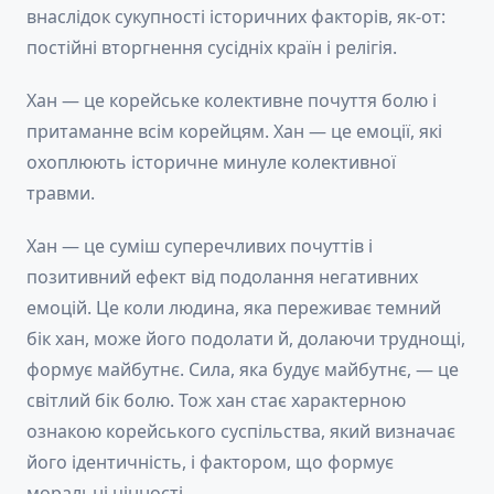
внаслідок сукупності історичних факторів, як-от:
постійні вторгнення сусідніх країн і релігія.
Хан — це корейське колективне почуття болю і
притаманне всім корейцям. Хан — це емоції, які
охоплюють історичне минуле колективної
травми.
Хан — це суміш суперечливих почуттів і
позитивний ефект від подолання негативних
емоцій. Це коли людина, яка переживає темний
бік хан, може його подолати й, долаючи труднощі,
формує майбутнє. Сила, яка будує майбутнє, — це
світлий бік болю. Тож хан стає характерною
ознакою корейського суспільства, який визначає
його ідентичність, і фактором, що формує
моральні цінності.