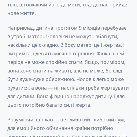
тіло, штовхаючи його до мети, тоді до нас прийде
нове життя.
Наприклад, дитина протягом 9 місяців перебуває
в утробі матері. Чоловіки не можуть збагнути,
наскільки це складно. З боку матері це і жертва, і
витримка, і дев’ять місяців терпіння. Жінка в цей
період не може спокійно спати. Якщо, приміром,
вона хоче спати на животі, але не може, бо слід
бути дуже-дуже обережною. Чоловік легко може
рухатися, а вона — ні, настільки треба жертвувати
для дитини. Вона фізично народжує дитину, і для
цього потрібно багато сил і жертв.
Розуміючи, що хан — це глибокий-глибокий сум, і
для емоційного обʼєднання країни потрібно
відновити історичний хан. Скільки людей жило та