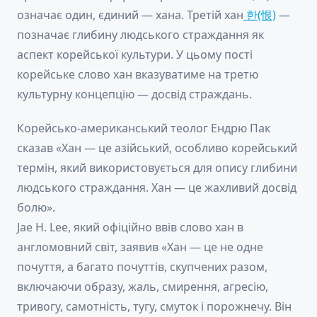
означає один, єдиний — хана. Третій хан
한(恨)
—
позначає глибину людського страждання як
аспект корейської культури. У цьому пості
корейське слово хан вказуватиме на третю
культурну концепцію — досвід страждань.
Корейсько-американський теолог Ендрю Пак
сказав «Хан — це азійський, особливо корейський
термін, який використовується для опису глибини
людського страждання. Хан — це жахливий досвід
болю».
Jae H. Lee, який офіційно ввів слово хан в
англомовний світ, заявив «Хан — це не одне
почуття, а багато почуттів, скупчених разом,
включаючи образу, жаль, смирення, агресію,
тривогу, самотність, тугу, смуток і порожнечу. Він