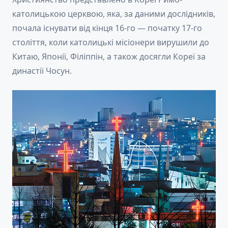
католицькою церквою, яка, за даними дослідників,
почала існувати від кінця 16-го — початку 17-го
століття, коли католицькі місіонери вирушили до
Китаю, Японії, Філіппін, а також досягли Кореї за
династії Чосун.