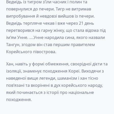
Ведмідь із тигром з’їли часник і полин та
повернулися до печери. Тигр не витримав
випробування й невдовзі вийшов із печери.
Ведмідь терпляче чекав і вже через 21 день
перетворився на гарну жінку, що стала відома під
ім’ям Унне. ….Унне народила сина, якого назвали
Тангун, згодом він став першим правителем
Корейського півострова.
Хан, навіть у формі обмеження, своєрідної дієти та
ізоляції, знаменує походження Кореї. Виходячи з
наведеної вище легенди, шаманізм і хан тісно
пов’язані та вкорінені в дух корейського народу,
який починається з історії про національне
походження.