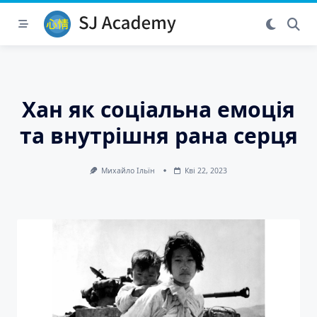
Skip
to
content
Хан як соціальна емоція
та внутрішня рана серця
Михайло Ільїн
Кві 22, 2023