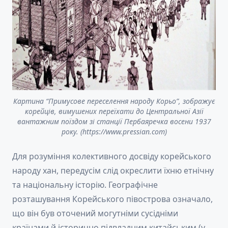
Картина “Примусове переселення народу Корьо”, зображує
корейців, вимушених переїхати до Центральної Азії
вантажним поїздом зі станції Пербаяречка восени 1937
року. (https://www.pressian.com)
Для розуміння колективного досвіду корейського
народу хан, передусім слід окреслити їхню етнічну
та національну історію. Географічне
розташування Корейського півострова означало,
що він був оточений могутніми сусідніми
країнами й історично підвладним китайським (у