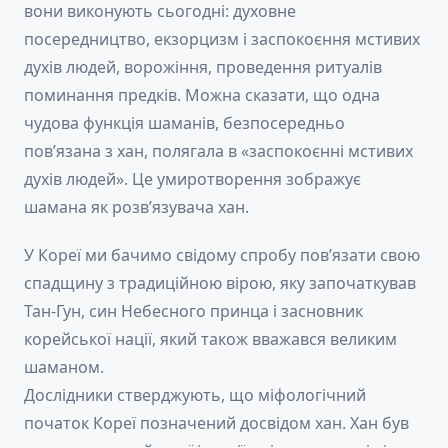
вони виконують сьогодні: духовне
посередництво, екзорцизм і заспокоєння мстивих
духів людей, ворожіння, проведення ритуалів
поминання предків. Можна сказати, що одна
чудова функція шаманів, безпосередньо
пов’язана з хан, полягала в «заспокоєнні мстивих
духів людей». Це умиротворення зображує
шамана як розв’язувача хан.
У Кореї ми бачимо свідому спробу пов’язати свою
спадщину з традиційною вірою, яку започаткував
Тан-Гун, син Небесного принца і засновник
корейської нації, який також вважався великим
шаманом.
Дослідники стверджують, що міфологічний
початок Кореї позначений досвідом хан. Хан був