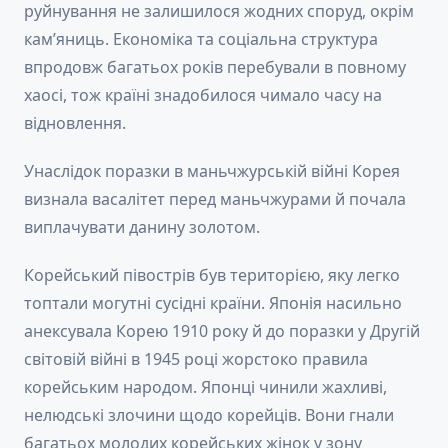
руйнування не залишилося жодних споруд, окрім
кам’яниць. Економіка та соціальна структура
впродовж багатьох років перебували в повному
хаосі, тож країні знадобилося чимало часу на
відновлення.
Унаслідок поразки в маньчжурській війні Корея
визнала васалітет перед маньчжурами й почала
виплачувати данину золотом.
Корейський півострів був територією, яку легко
топтали могутні сусідні країни. Японія насильно
анексувала Корею 1910 року й до поразки у Другій
світовій війні в 1945 році жорстоко правила
корейським народом. Японці чинили жахливі,
нелюдські злочини щодо корейців. Вони гнали
багатьох молодих корейських жінок у зону