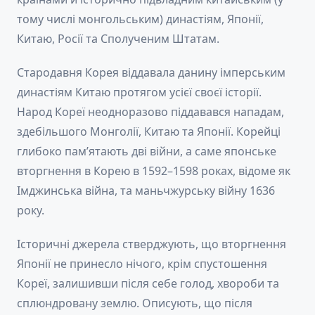
тому числі монгольським) династіям, Японії,
Китаю, Росії та Сполученим Штатам.
Стародавня Корея віддавала данину імперським
династіям Китаю протягом усієї своєї історії.
Народ Кореї неодноразово піддавався нападам,
здебільшого Монголії, Китаю та Японії. Корейці
глибоко пам’ятають дві війни, а саме японське
вторгнення в Корею в 1592–1598 роках, відоме як
Імджинська війна, та маньчжурську війну 1636
року.
Історичні джерела стверджують, що вторгнення
Японії не принесло нічого, крім спустошення
Кореї, залишивши після себе голод, хвороби та
сплюндровану землю. Описують, що після