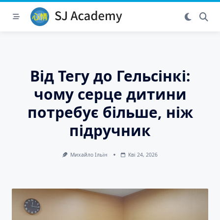
Skip
to
content
Від Тегу до Гельсінкі:
чому серце дитини
потребує більше, ніж
підручник
Михайло Ільїн
Кві 24, 2026