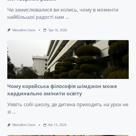
Чи замислювалися ви колись, чому в моменти
найбільшої радості нам
...
Михайло Ільїн
Тра 16, 2026
Чому корейська філософія шімджон може
кардинально змінити освіту
Уявіть собі школу, де дитина приходить на урок не
зі
...
Михайло Ільїн
Кві 13, 2026