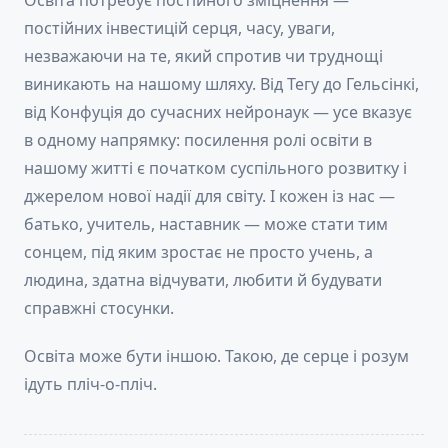
Освіта потребує постійного зміцнення —
постійних інвестицій серця, часу, уваги,
незважаючи на те, який спротив чи труднощі
виникають на нашому шляху. Від Тегу до Гельсінкі,
від Конфуція до сучасних нейронаук — усе вказує
в одному напрямку: посилення ролі освіти в
нашому житті є початком суспільного розвитку і
джерелом нової надії для світу. І кожен із нас —
батько, учитель, наставник — може стати тим
сонцем, під яким зростає не просто учень, а
людина, здатна відчувати, любити й будувати
справжні стосунки.
Освіта може бути іншою. Такою, де серце і розум
ідуть пліч-о-пліч.