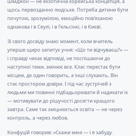
шімджон — не екзотична корейська концепція, а
щось первозданно людське. Потреба дитини бути
почутою, зрозумілою, емоційно пов’язаною
однакова і в Сеулі, і в Гельсінкі, і в Києві.
Зі свого досвіду знаю: момент, коли вчитель
уперше щиро запитує учня: «Що ти відчуваєш?» —
і справді чекає відповіді, не поспішаючи до
наступної теми, змінює все. Клас перестає бути
місцем, де один говорить, а інші слухають. Він
стає простором довіри. І під час зустрічей з
людьми ми повинні підбадьорювати й надихати їх
— мотивувати до рішучості досягти кращого
завтра. Саме так зміцнюється освіта — не через
контроль, а через любов.
Конфуцій говорив: «Скажи мені — і я забуду.