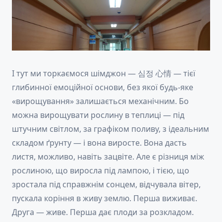
І тут ми торкаємося шімджон — 심정 心情 — тієї
глибинної емоційної основи, без якої будь-яке
«вирощування» залишається механічним. Бо
можна вирощувати рослину в теплиці — під
штучним світлом, за графіком поливу, з ідеальним
складом ґрунту — і вона виросте. Вона дасть
листя, можливо, навіть зацвіте. Але є різниця між
рослиною, що виросла під лампою, і тією, що
зростала під справжнім сонцем, відчувала вітер,
пускала коріння в живу землю. Перша виживає.
Друга — живе. Перша дає плоди за розкладом.