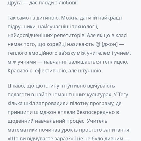
Друга — дає плоди з любові.
Так само і з дитиною. Можна дати їй найкращі
підручники, найсучасніші технології,
найдосвідченіших репетиторів. Але якщо в класі
немає того, що корейці називають 정 [джон] —
теплого емоційного зв’язку між учителем і учнем,
між учнями — навчання залишається теплицею.
Красивою, ефективною, але штучною.
Цікаво, що цю істину інтуїтивно відчувають
педагоги в найрізноманітніших культурах. У Тегу
кілька шкіл запровадили пілотну програму, де
принципи шімджон вплели безпосередньо в
щоденний навчальний процес. Учитель
математики починав урок із простого запитання:
«Що ви відчуваєте зараз?» І це не було дивним —