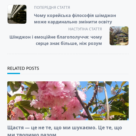
<span
ПОПЕРЕДНЯ СТАТТЯ
class="nav-
Чому корейська філософія шімджон
subtitle
може кардинально змінити освіту
screen-
НАСТУПНА СТАТТЯ
reader-
Шімджон і емоційне благополуччя: чому
text">Page</span>
серце знає більше, ніж розум
RELATED POSTS
Щастя — це не те, що ми шукаємо. Це те, що
ми творимо разом