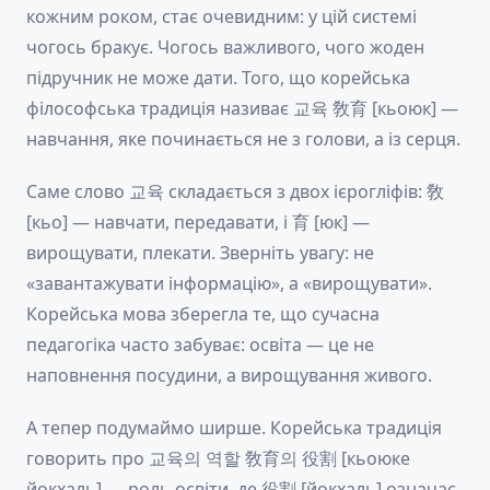
кожним роком, стає очевидним: у цій системі
чогось бракує. Чогось важливого, чого жоден
підручник не може дати. Того, що корейська
філософська традиція називає 교육 敎育 [кьоюк] —
навчання, яке починається не з голови, а із серця.
Саме слово 교육 складається з двох ієрогліфів: 敎
[кьо] — навчати, передавати, і 育 [юк] —
вирощувати, плекати. Зверніть увагу: не
«завантажувати інформацію», а «вирощувати».
Корейська мова зберегла те, що сучасна
педагогіка часто забуває: освіта — це не
наповнення посудини, а вирощування живого.
А тепер подумаймо ширше. Корейська традиція
говорить про 교육의 역할 敎育의 役割 [кьоюке
йокхаль] — роль освіти, де 役割 [йокхаль] означає