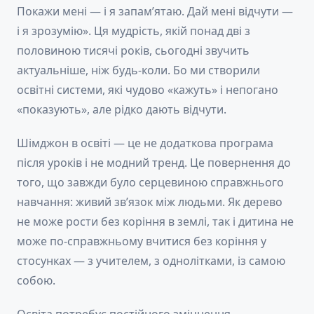
Покажи мені — і я запам’ятаю. Дай мені відчути —
і я зрозумію». Ця мудрість, якій понад дві з
половиною тисячі років, сьогодні звучить
актуальніше, ніж будь-коли. Бо ми створили
освітні системи, які чудово «кажуть» і непогано
«показують», але рідко дають відчути.
Шімджон в освіті — це не додаткова програма
після уроків і не модний тренд. Це повернення до
того, що завжди було серцевиною справжнього
навчання: живий зв’язок між людьми. Як дерево
не може рости без коріння в землі, так і дитина не
може по-справжньому вчитися без коріння у
стосунках — з учителем, з однолітками, із самою
собою.