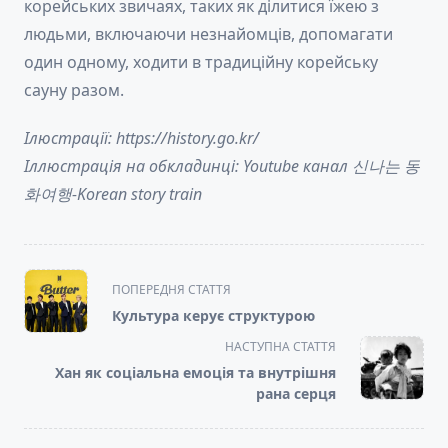
корейських звичаях, таких як ділитися їжею з
людьми, включаючи незнайомців, допомагати
один одному, ходити в традиційну корейську
сауну разом.
Ілюстрації: https://history.go.kr/
Іллюстрація на обкладинці: Youtube канал 신나는 동
화여행-Korean story train
<span
ПОПЕРЕДНЯ СТАТТЯ
class="nav-
Культура керує структурою
subtitle
НАСТУПНА СТАТТЯ
screen-
Хан як соціальна емоція та внутрішня
reader-
рана серця
text">Page</span>