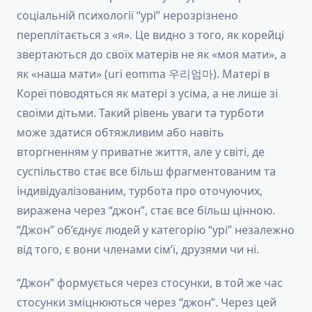
соціальній психології “урі” нерозрізнено
переплітається з «я». Це видно з того, як корейці
звертаються до своїх матерів не як «моя мати», а
як «наша мати» (uri eomma 우리엄마). Матері в
Кореї поводяться як матері з усіма, а не лише зі
своїми дітьми. Такий рівень уваги та турботи
може здатися обтяжливим або навіть
вторгненням у приватне життя, але у світі, де
суспільство стає все більш фрагментованим та
індивідуалізованим, турбота про оточуючих,
виражена через “джон”, стає все більш цінною.
“Джон” об’єднує людей у категорію “урі” незалежно
від того, є вони членами сім’ї, друзями чи ні.
“Джон” формується через стосунки, в той же час
стосунки зміцнюються через “джон”. Через цей