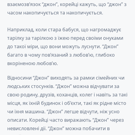
взаємозв’язок “джон”, корейці кажуть, що “джон” з
часом накопичується та накопичується.
Наприклад, коли стара бабуся, що нагромаджує
тарілку за тарілкою з їжею перед своїми онуками
до такої міри, що вони можуть луснути. “Джон”
багато в чому пов’язаний з любов’ю, глибоко
вкоріненою любов’ю.
Відносини “Джон” виходять за рамки сімейних чи
людських стосунків. “Джон” можна відчувати за
свою родину, друзів, коханців, колег і навіть за такі
місця, як їхній будинок і об’єкти, такі як рідне місто
чи їхня машина. “Джон” легше відчути, ніж усно
описати. Корейці часто виражають “Джон” через
невисловлені дії. “Джон” можна побачити в