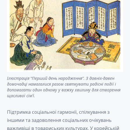
Ілюстрація “Перший день народження”. З давніх-давен
домочадці намагалися разом святкувати радісні події і
допомагати один одному у важку хвилину для створення
щасливої ​​сім’ї.
Підтримка соціальної гармонії, спілкування з
іншими та задоволення соціальних очікувань
важливіші в товариських культурах. У корейській