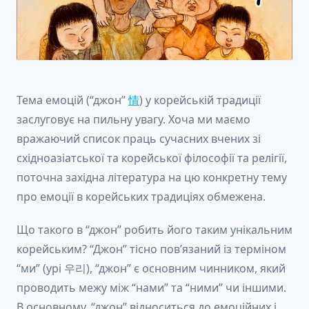
Тема емоцій (“джон”
情
) у корейській традиції
заслуговує на пильну увагу. Хоча ми маємо
вражаючий список праць сучасних вчених зі
східноазіатської та корейської філософії та релігії,
поточна західна література на цю конкретну тему
про емоції в корейських традиціях обмежена.
Що такого в “джон” робить його таким унікальним
корейським? “Джон” тісно пов’язаний із терміном
“ми” (урі 우리), “джон” є основним чинником, який
проводить межу між “нами” та “ними” чи іншими.
В основному, “джон” відноситься до емоційних і