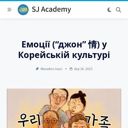
Skip
to
content
Емоції (“джон” 情) у
Корейській культурі
Михайло Ільїн
Бер 26, 2023