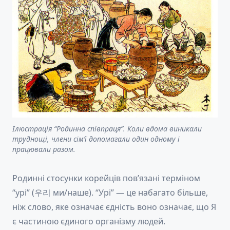
Ілюстрація “Родинна співпраця”. Коли вдома виникали
труднощі, члени сім’ї допомагали один одному і
працювали разом.
Родинні стосунки корейців пов’язані терміном
“урі” (우리 ми/наше). “Урі” — це набагато більше,
ніж слово, яке означає єдність воно означає, що Я
є частиною єдиного організму людей.