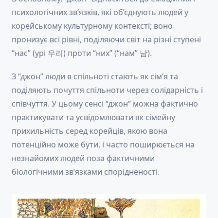
психологічних зв’язків, які об’єднують людей у
корейському культурному контексті; воно
пронизує всі рівні, поділяючи світ на різні ступені
“нас” (урі 우리) проти “них” (“нам” 남).
З “джон” люди в спільноті стають як сім’я та
поділяють почуття спільноти через солідарність і
співчуття. У цьому сенсі “джон” можна фактично
практикувати та усвідомлювати як сімейну
прихильність серед корейців, якою вона
потенційно може бути, і часто поширюється на
незнайомих людей поза фактичними
біологічними зв’язками спорідненості.