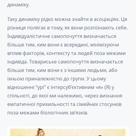
динаміку.
Таку динаміку рідко можна знайти в асоціаціях. Ця
різниця полягає в тому, як вони розпізнають себе.
Індивідуалістичне самопочуття визначається
більше тим, ким вони є всередині, мінімізуючи
вплив факторів, контексту та людей поза межами
індивіда. Товариське самопочуття визначається
більше тим, ким вони є з іншими людьми, або
їхньою приналежністю до групи. У цьому
відношенні “урі” є інтерсуб’єктивним «я» (Я) у
спільноті, до якої ми належимо, через визнання
емпатичної прихильності та сімейних стосунків
поза межами біологічних зв’язків.