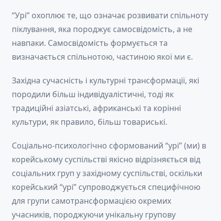
“Урі” охоплює те, що означає розвивати спільноту
піклування, яка породжує самосвідомість, а не
навпаки. Самосвідомість формується та
визначається спільнотою, частиною якої ми є.
Західна сучасність і культурні трансформації, які
породили більш індивідуалістичні, тоді як
традиційні азіатські, африканські та корінні
культури, як правило, більш товариські.
Соціально-психологічно сформований “урі” (ми) в
корейському суспільстві якісно відрізняється від
соціальних груп у західному суспільстві, оскільки
корейський “урі” супроводжується специфічною
для групи самотрансформацією окремих
учасників, породжуючи унікальну групову