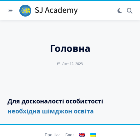
Skip
to
content
Головна
Лют 12, 2023
Для досконалості особистості
необхідна шімджон освіта
Про Нас
Блог